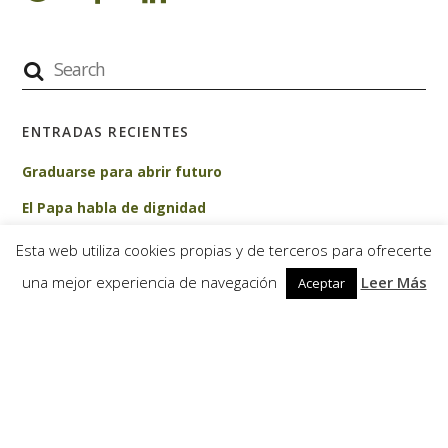
ENTRADAS RECIENTES
Graduarse para abrir futuro
El Papa habla de dignidad
La escuela que cambio Lindéia
Esta web utiliza cookies propias y de terceros para ofrecerte
Patricio Larrosa, nuevo obispo de Danli
una mejor experiencia de navegación
Leer Más
Aceptar
Celebramos el 1 de mayo