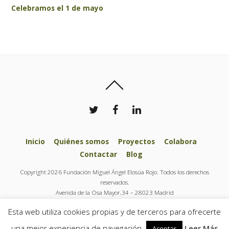
Celebramos el 1 de mayo
Inicio
Quiénes somos
Proyectos
Colabora
Contactar
Blog
Copyright 2026 Fundación Miguel Ángel Elosúa Rojo. Todos los derechos
reservados.
Avenida de la Osa Mayor,34 – 28023 Madrid
Tel.: + 34 91 444 37 77
Esta web utiliza cookies propias y de terceros para ofrecerte
info@fundacionelosuarojo.org
una mejor experiencia de navegación
Leer Más
Aceptar