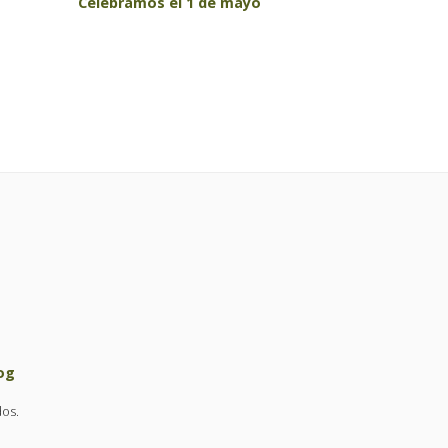
Celebramos el 1 de mayo
og
dos.