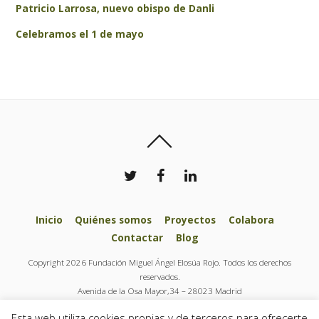
Patricio Larrosa, nuevo obispo de Danli
Celebramos el 1 de mayo
Inicio
Quiénes somos
Proyectos
Colabora
Contactar
Blog
Copyright 2026 Fundación Miguel Ángel Elosúa Rojo. Todos los derechos
reservados.
Avenida de la Osa Mayor,34 – 28023 Madrid
Tel.: + 34 91 444 37 77
Esta web utiliza cookies propias y de terceros para ofrecerte