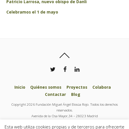
Patricio Larrosa, nuevo obispo de Danli
Celebramos el 1 de mayo
Inicio
Quiénes somos
Proyectos
Colabora
Contactar
Blog
Copyright 2026 Fundación Miguel Ángel Elosúa Rojo. Todos los derechos
reservados.
Avenida de la Osa Mayor,34 – 28023 Madrid
Tel.: + 34 91 444 37 77
Esta web utiliza cookies propias y de terceros para ofrecerte
info@fundacionelosuarojo.org